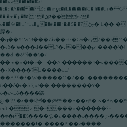
���uw�������S?
�c�q�A�����Zg��mƍz��L�������G�~���Uҭ�G
�� �m�]µ��ͼ! ^�קڻ��o?�!
o���͛W��`_1~_c�g��#,���~�z�$�t�7ڻy�lL�� �
䏷�}
�q��#4W"8���ڏ7x��Hr�Qx�cy 7��3M�z�I���r{������Fh���~1����d��_}
�y8�fɢ���d��c?�y:���p`l����'�!
��d[�ȏ��\�/
��m�q�І�z:�_i��A`������4�w���
�kX����?o����c_/
��A�3�W�����O�7��T�������
8��/�c�$S;u/��t��������Y�
6�ưv_8����鼹
غ{�`�e��k��@��p��zj2�|&�6\y���>�j&8�p�]�
m8 �>t�#���a������?+
�#�˫��X����@�u����x����[>����9<���<�g,�
�������ɫ� ����2j��v����